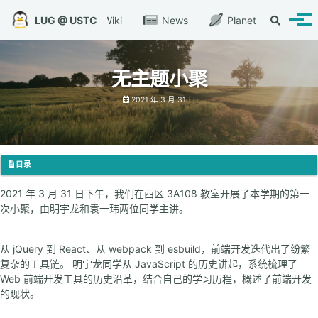
转到主导航栏
转到内容
转到底部
LUG @ USTC
Wiki
News
Planet
切换搜索
切换
无主题小聚
2021 年 3 月 31 日
目录
2021 年 3 月 31 日下午，我们在西区 3A108 教室开展了本学期的第一
次小聚，由明宇龙和袁一玮两位同学主讲。
从 jQuery 到 React、从 webpack 到 esbuild，前端开发迭代出了纷繁
复杂的工具链。 明宇龙同学从 JavaScript 的历史讲起，系统梳理了
Web 前端开发工具的历史沿革，结合自己的学习历程，概述了前端开发
的现状。