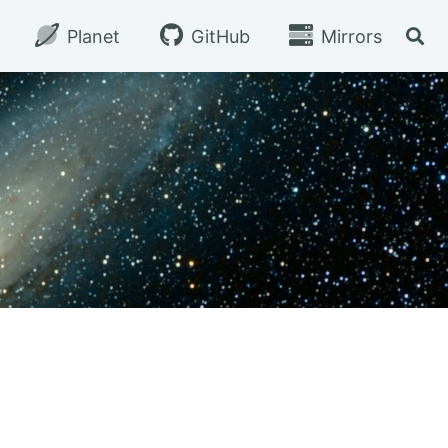
Planet
GitHub
Mirrors
切换