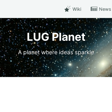
Wiki
News
LUG Planet
A planet where ideas sparkle