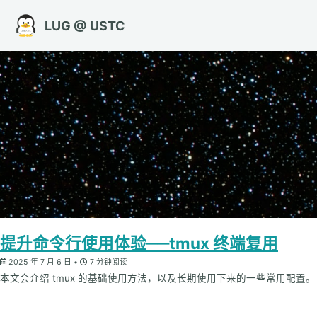
转到主导航栏
转到内容
转到底部
LUG @ USTC
提升命令行使用体验──tmux 终端复用
2025 年 7 月 6 日
7 分钟阅读
本文会介绍 tmux 的基础使用方法，以及长期使用下来的一些常用配置。