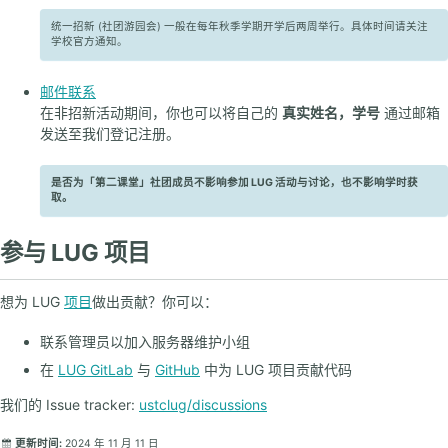
Linux 101
统一招新 (社团游园会) 一般在每年秋季学期开学后两周举行。具体时间请关注
信息安全大赛
学校官方通知。
软件自由日
邮件联系
在非招新活动期间，你也可以将自己的
真实姓名，学号
通过邮箱
发送至我们登记注册。
联系我们
加入我们
LUG 负责人
是否为「第二课堂」社团成员不影响参加 LUG 活动与讨论，也不影响学时获
取。
参与 LUG 项目
校园网常见问题
其他常见问题
想为 LUG
项目
做出贡献？你可以：
提问指南
修订指南
联系管理员以加入服务器维护小组
在
LUG GitLab
与
GitHub
中为 LUG 项目贡献代码
我们的 Issue tracker:
ustclug/discussions
更新时间:
2024 年 11 月 11 日