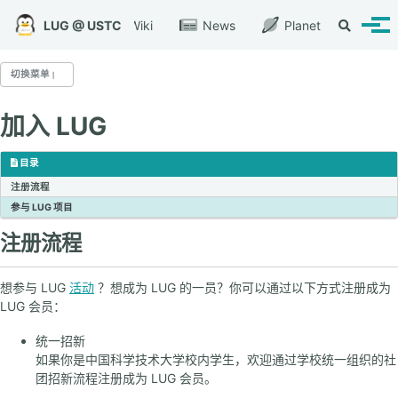
转到主导航栏
转到内容
转到底部
LUG @ USTC
Wiki
News
Planet
切换搜索
切换
切换菜单
加入 LUG
LUG @ USTC
关于我们
目录
注册流程
参与 LUG 项目
LUG 服务
注册流程
开源镜像站
网络启动平台
代码托管平台
想参与 LUG
活动
？想成为 LUG 的一员？你可以通过以下方式注册成为
LUG 会员：
文件存档
统一招新
如果你是中国科学技术大学校内学生，欢迎通过学校统一组织的社
LUG 活动
团招新流程注册成为 LUG 会员。
每周小聚