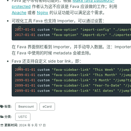
Fava 是不带有密码功能的，根据
Make fava password-
protected
作者认为这不应该是 Fava 应该做的工作；利用
Apache
或者
Nginx
的认证功能可以满足这个需求。
可视化工具 Fava 也支持 Importer，可以通过设置：
2017
-
01
-
01
custom
"fava-option"
"import-config"
"./impor
Copy code
2017
-
01
-
01
custom
"fava-option"
"import-dirs"
"./importe
在 Fava 界面侧栏看到 Importer，并手动导入数据。注：Importer
在 Fava 中使用的时候 metadata 会被去除。
Fava 还支持自定义 side bar link，即：
2099
-
01
-
01
custom
"fava-sidebar-link"
"This Week"
"/jump
Copy code
2099
-
01
-
01
custom
"fava-sidebar-link"
"This Month"
"/jum
2099
-
01
-
01
custom
"fava-sidebar-link"
"3 Month"
"/jump?t
2099
-
01
-
01
custom
"fava-sidebar-link"
"Year-To-Date"
"/j
2099
-
01
-
01
custom
"fava-sidebar-link"
"All dates"
"/jump
标签:
Beancount
eCard
分类:
USTC
更新时间:
2024 年 9 月 17 日