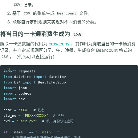
记录。
CSV
基于
的账单生成
文件。
CSV
beancount
能够自行定制规则来实现对不同消费的分类。
将当日的一卡通消费生成为
CSV
爬取一卡通数据的代码为
crawler.py
，其作用为爬取当日的一卡通消费
记录，并自定义规则区分早、午、晚餐，生成符合 Beancount 格式的
。（代码可以直接运行）
CSV
import
requests
Copy code
from
datetime
import
datetime
from
bs4
import
BeautifulSoup
import
json
import
codecs
import
csv
name
=
'
XXX
'
stu_no
=
'
PBXXXXXXXX
'
pwd
=
'
user_pwd
'
if
__name__
==
'
__main__
'
: