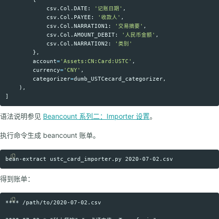
csv
.
Col
.
DATE
:
'
记账日期
'
,
csv
.
Col
.
PAYEE
:
'
收款人
'
,
csv
.
Col
.
NARRATION1
:
'
交易摘要
'
,
csv
.
Col
.
AMOUNT_DEBIT
:
'
人民币金额
'
,
csv
.
Col
.
NARRATION2
:
'
类别
'
},
account
=
'
Assets:CN:Card:USTC
'
,
currency
=
'
CNY
'
,
categorizer
=
dumb_USTCecard_categorizer
,
),
]
语法说明参见
Beancount 系列二：Importer 设置
。
执行命令生成 beancount 账单。
Copy code
得到账单：
**** /path/to/2020-07-02.csv

Copy code