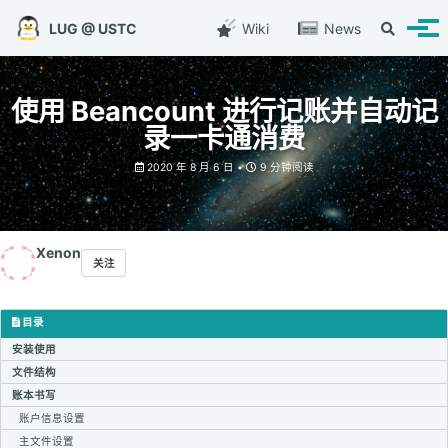
转到主导航栏
转到内容
转到底部
LUG @ USTC
Wiki
News
切换搜索
切换
使用 Beancount 进行记账并自动记
录一卡通消费
2020 年 8 月 6 日
9 分钟阅读
Xenon
关注
目录
安装使用
文件结构
账本书写
账户信息设置
主文件设置