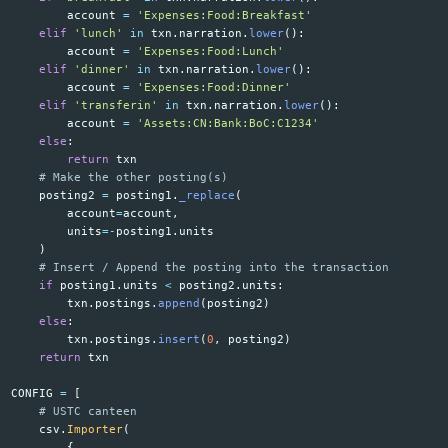
account
=
'
Expenses:Food:Breakfast
'
elif
'
lunch
'
in
txn
.
narration
.
lower
():
account
=
'
Expenses:Food:Lunch
'
elif
'
dinner
'
in
txn
.
narration
.
lower
():
account
=
'
Expenses:Food:Dinner
'
elif
'
transferin
'
in
txn
.
narration
.
lower
():
account
=
'
Assets:CN:Bank:BoC:C1234
'
else
:
return
txn
posting2
=
posting1
.
_replace
(
account
=
account
,
units
=-
posting1
.
units
)
if
posting1
.
units
<
posting2
.
units
:
txn
.
postings
.
append
(
posting2
)
else
:
txn
.
postings
.
insert
(
0
,
posting2
)
return
txn
CONFIG
=
[
csv
.
Importer
(
{