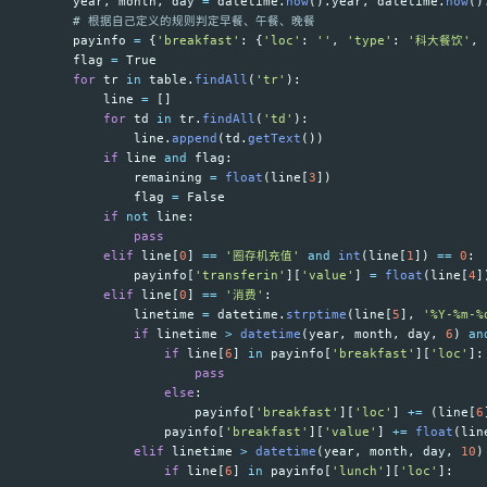
year
,
month
,
day
=
datetime
.
now
().
year
,
datetime
.
now
()
payinfo
=
{
'
breakfast
'
:
{
'
loc
'
:
''
,
'
type
'
:
'
科大餐饮
'
,
flag
=
True
for
tr
in
table
.
findAll
(
'
tr
'
):
line
=
[]
for
td
in
tr
.
findAll
(
'
td
'
):
line
.
append
(
td
.
getText
())
if
line
and
flag
:
remaining
=
float
(
line
[
3
])
flag
=
False
if
not
line
:
pass
elif
line
[
0
]
==
'
圈存机充值
'
and
int
(
line
[
1
])
==
0
:
payinfo
[
'
transferin
'
][
'
value
'
]
=
float
(
line
[
4
]
elif
line
[
0
]
==
'
消费
'
:
linetime
=
datetime
.
strptime
(
line
[
5
],
'
%Y-%m-%
if
linetime
>
datetime
(
year
,
month
,
day
,
6
)
an
if
line
[
6
]
in
payinfo
[
'
breakfast
'
][
'
loc
'
]:
pass
else
:
payinfo
[
'
breakfast
'
][
'
loc
'
]
+=
(
line
[
6
payinfo
[
'
breakfast
'
][
'
value
'
]
+=
float
(
lin
elif
linetime
>
datetime
(
year
,
month
,
day
,
10
)
if
line
[
6
]
in
payinfo
[
'
lunch
'
][
'
loc
'
]: