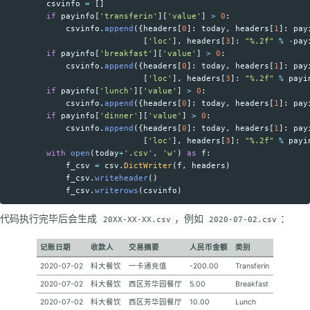
csvinfo
=
[]
if
payinfo
[
'
transferin
'
][
'
value
'
]
>
0
:
csvinfo
.
append
({
headers
[
0
]:
today
,
headers
[
1
]:
pay
[
'
loc
'
],
headers
[
3
]:
"
%.2f
"
%
-
pay
if
payinfo
[
'
breakfast
'
][
'
value
'
]
>
0
:
csvinfo
.
append
({
headers
[
0
]:
today
,
headers
[
1
]:
pay
[
'
loc
'
],
headers
[
3
]:
"
%.2f
"
%
payi
if
payinfo
[
'
lunch
'
][
'
value
'
]
>
0
:
csvinfo
.
append
({
headers
[
0
]:
today
,
headers
[
1
]:
pay
if
payinfo
[
'
dinner
'
][
'
value
'
]
>
0
:
csvinfo
.
append
({
headers
[
0
]:
today
,
headers
[
1
]:
pay
[
'
loc
'
],
headers
[
3
]:
"
%.2f
"
%
payi
with
open
(
today
+
'
.csv
'
,
'
w
'
)
as
f
:
f_csv
=
csv
.
DictWriter
(
f
,
headers
)
f_csv
.
writeheader
()
f_csv
.
writerows
(
csvinfo
)
代码执行完毕后会生成
，例如
：
20XX-XX-XX.csv
2020-07-02.csv
记账日期
收款人
交易摘要
人民币金额
类别
2020-07-02
科大餐饮
一卡通充值
-200.00
Transferin
2020-07-02
科大餐饮
西区芳华园餐厅
5.00
Breakfast
2020-07-02
科大餐饮
西区芳华园餐厅
10.00
Lunch