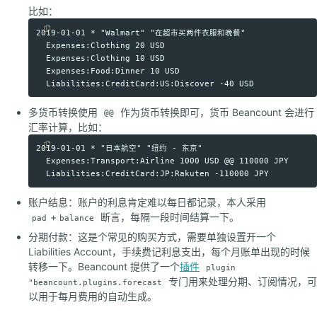
比如：
2019-01-01 * "Walmart" "在超市买两件衣服和晚餐"

Copy code
  Expenses:Clothing 20 USD

  Expenses:Clothing 10 USD

  Expenses:Food:Dinner 10 USD

多货币转换使用
作为货币转换即可，货币 Beancount 会进行
@@
汇率计算，比如：
2019-01-01 * "日本航空" "纽约 - 东京"

Copy code
  Expenses:Transport:Airline 1000 USD @@ 110000 JPY

账户结息：账户的利息肯定难以每日都记录，本人采用
+
断言，每隔一段时间结算一下。
pad
balance
分期付款：这是个常见的购买方式，需要单独设置开一个
Liabilities Account，手续费记利息支出，每个月账单出现的时候
转移一下。Beancount 提供了一个
插件
plugin
专门用来处理分期、订阅情况，可
"beancount.plugins.forecast
以用于每月费用的自动生成。