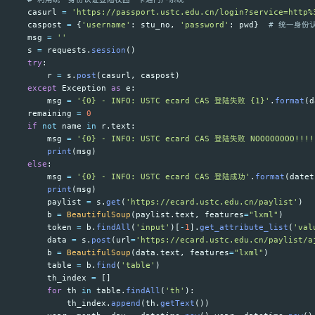
casurl
=
'
https://passport.ustc.edu.cn/login?service=http%
caspost
=
{
'
username
'
:
stu_no
,
'
password
'
:
pwd
}
msg
=
''
s
=
requests
.
session
()
try
:
r
=
s
.
post
(
casurl
,
caspost
)
except
Exception
as
e
:
msg
=
'
{0} - INFO: USTC ecard CAS 登陆失败 {1}
'
.
format
(
d
remaining
=
0
if
not
name
in
r
.
text
:
msg
=
'
{0} - INFO: USTC ecard CAS 登陆失败 NOOOOOOOO!!!!
print
(
msg
)
else
:
msg
=
'
{0} - INFO: USTC ecard CAS 登陆成功
'
.
format
(
datet
print
(
msg
)
paylist
=
s
.
get
(
'
https://ecard.ustc.edu.cn/paylist
'
)
b
=
BeautifulSoup
(
paylist
.
text
,
features
=
"
lxml
"
)
token
=
b
.
findAll
(
'
input
'
)[
-
1
].
get_attribute_list
(
'
val
data
=
s
.
post
(
url
=
'
https://ecard.ustc.edu.cn/paylist/a
b
=
BeautifulSoup
(
data
.
text
,
features
=
"
lxml
"
)
table
=
b
.
find
(
'
table
'
)
th_index
=
[]
for
th
in
table
.
findAll
(
'
th
'
):
th_index
.
append
(
th
.
getText
())