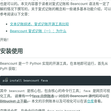
也是可以的。本文内容基于读者对复式记账和 Beancount 语法有一定了
解的情况下撰写的，关于复式记账的概念和一些诸多基本功能介绍，可以
参考阅读以下文章：
文本记账综述、复式记账开源工具比较
Beancount 复式记账（一）：为什么
开始！
安装使用
Beancount 是一个 Python 实现的开源工具，在本地即可运行，首先从
PyPI 获取：
pip 
install 
Copy code
其中
是核心包，包含核心的命令行工具；
是网页可视
beancount
fava
化工具。
这里有一个
fava 示例账本
，对应的 Beancount 源代码可以在
Bitbucket 上下载
。
本文的示例账本以及可视化可以在该
仓库
查看。
克隆该仓库，在命令行中使用
。