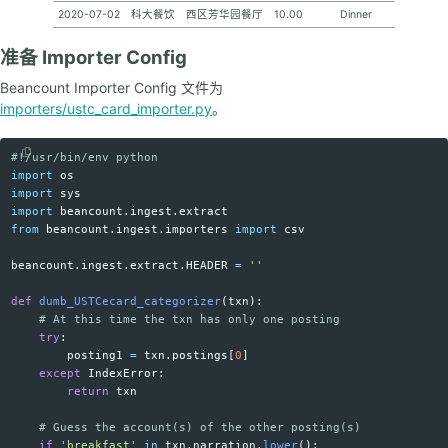
2020-07-02
科大餐饮
西区芳华园餐厅
10.00
Dinner
准备 Importer Config
Beancount Importer Config 文件为
importers/ustc_card_importer.py
。
Copy code
import
os
import
sys
import
beancount.ingest.extract
from
beancount.ingest.importers
import
csv
beancount
.
ingest
.
extract
.
HEADER
=
''
def
dumb_USTCecard_categorizer
(
txn
):
try
:
posting1
=
txn
.
postings
[
0
]
except
IndexError
:
return
txn
if
'
breakfast
'
in
txn
.
narration
.
lower
():