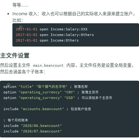
等等……
Income 收入：收入也可以根据自己的实际收入来源来建立账户，
比如：
2017
-
01
-
01
open
Income
:
Salary
:
XXX
Copy code
2017
-
01
-
01
open
Income
:
Salary
:
Others
2017
-
01
-
01
open
Income
:
Others
主文件设置
然后设置主文件
内容，主文件任务是设置全局变量，
main.beancount
然后去涵盖各个子账本：
option
"title"
"取个霸气的名字吧"
Copy code
option
"operating_currency"
"CNY"
option
"operating_currency"
"USD"
 ; 可以添加多个主货币

include
"accounts.beancount"
 ; 包含账户信息

include
"2020/06.beancount"
include
"2020/07.beancount"