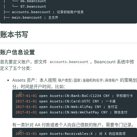
│   └── 06.beancount

│   └── 07.beancount

├── accounts.beancount ; 记录初始账户信息

账本书写
账户信息设置
首先要定义账户，即文件
，Beancount 系统中预
accounts.beancount
定义了五个分类：
Assets 资产：本人按照
的策略划
账户类型:国家:金融机构名字:具体账户
分，时间是开户时间，比如：
2017
-
01
-
01
open
Assets
:
CN
:
Bank
:
BoC
:
C1234
CNY
Copy code
2017
-
01
-
01
open
Assets
:
CN
:
Card
:
USTC
CNY
2017
-
01
-
01
open
Assets
:
CN
:
Web
:
AliPay
CNY
2017
-
01
-
01
open
Assets
:
CN
:
Web
:
WeChatPay
CNY
有一类针对 AA 付款或者个人向自己借款的账户，需要专门记录。
2017
-
01
-
01
open
Assets
:
Receivables
:
X
 ; 对 
X
Copy code