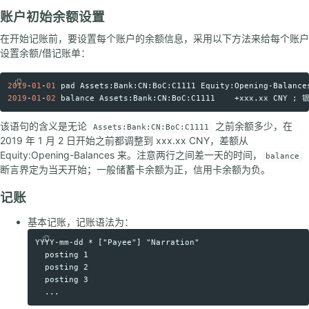
账户初始余额设置
在开始记账前，要设置每个账户的余额信息，采用以下方法来给每个账户
设置余额/借记账单：
2019
-
01
-
01
pad
Assets
:
Bank
:
CN
:
BoC
:
C1111
Equity
:
Opening
-
Balance
Copy code
2019
-
01
-
02
balance
Assets
:
Bank
:
CN
:
BoC
:
C1111
    +
xxx
.
xx
CNY
 ; 
该语句的含义是无论
之前余额多少，在
Assets:Bank:CN:BoC:C1111
2019 年 1 月 2 日开始之前都调整到 xxx.xx CNY，差额从
Equity:Opening-Balances 来。注意两行之间差一天的时间，
balance
断言界定为当天开始；一般储蓄卡余额为正，信用卡余额为负。
记账
基本记账，记账语法为：
YYYY-mm-dd * ["Payee"] "Narration"

Copy code
  posting 1

  posting 2

  posting 3
