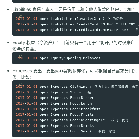
Liabilities 负债：本人主要是信用卡和向他人借款的账户，比如：
2017
-
01
-
01
open
Liabilities
:
Payable
:
X
 ; 对 
X
Copy code
2017
-
01
-
01
open
Liabilities
:
CreditCard
:
CN
:
BoC
:
C1111
CNY
2017
-
01
-
01
open
Liabilities
:
CreditCard
:
CN
:
Huabei
CNY
Equity 权益（净资产）：目前只有一个用于平衡开户的时候账户
资金的权益。
1990
-
01
-
01
open
Equity
:
Opening
-
Balances
Copy code
Expenses 支出：支出就非常的多样化，可以根据自己需求分门别
类，比如：
2017
-
01
-
01
open
Expenses
:
Clothing
Copy code
2017
-
01
-
01
open
Expenses
:
Shoes
2017
-
01
-
01
open
Expenses
:
Food
:
Dinner
2017
-
01
-
01
open
Expenses
:
Food
:
Lunch
2017
-
01
-
01
open
Expenses
:
Food
:
Breakfast
2017
-
01
-
01
open
Expenses
:
Food
:
Fruits
2017
-
01
-
01
open
Expenses
:
Food
:
Nightingale
2017
-
01
-
01
open
Expenses
:
Food
:
Drinks
2017
-
01
-
01
open
Expenses
:
Food
:
Snack