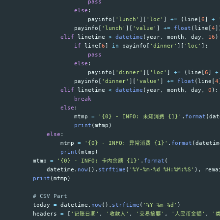
pass
else
:
payinfo
[
'
lunch
'
][
'
loc
'
]
+=
(
line
[
6
]
+
payinfo
[
'
lunch
'
][
'
value
'
]
+=
float
(
line
[
4
]
elif
linetime
>
datetime
(
year
,
month
,
day
,
16
)
if
line
[
6
]
in
payinfo
[
'
dinner
'
][
'
loc
'
]:
pass
else
:
payinfo
[
'
dinner
'
][
'
loc
'
]
+=
(
line
[
6
]
+
payinfo
[
'
dinner
'
][
'
value
'
]
+=
float
(
line
[
4
elif
linetime
<
datetime
(
year
,
month
,
day
,
0
):
break
else
:
mtmp
=
'
{0} - INFO: 未知消费 {1}
'
.
format
(
dat
print
(
mtmp
)
else
:
mtmp
=
'
{0} - INFO: 异常消费 {1}
'
.
format
(
datetim
print
(
mtmp
)
mtmp
=
'
{0} - INFO: 卡内余额 {1}
'
.
format
(
datetime
.
now
().
strftime
(
'
%Y-%m-%d %H:%M:%S
'
),
rema
print
(
mtmp
)
today
=
datetime
.
now
().
strftime
(
'
%Y-%m-%d
'
)
headers
=
[
'
记账日期
'
,
'
收款人
'
,
'
交易摘要
'
,
'
人民币金额
'
,
'