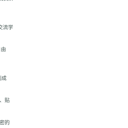
交流学
自由
到成
衫、贴
紧密的