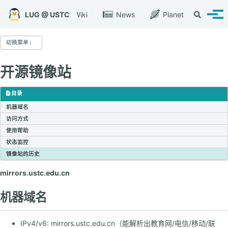
转到主导航栏
转到内容
转到底部
LUG @ USTC
Wiki
News
Planet
切换搜索
切换
切换菜单
开源镜像站
LUG @ USTC
关于我们
目录
机器域名
访问方式
LUG 服务
使用帮助
开源镜像站
状态监控
网络启动平台
镜像站的历史
代码托管平台
mirrors.ustc.edu.cn
文件存档
机器域名
LUG 活动
IPv4/v6: mirrors.ustc.edu.cn（能解析出教育网/电信/移动/联
每周小聚