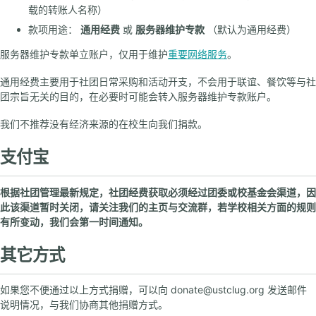
载的转账人名称）
Linux 101
信息安全大赛
款项用途：
通用经费
或
服务器维护专款
（默认为通用经费）
软件自由日
服务器维护专款单立账户，仅用于维护
重要网络服务
。
通用经费主要用于社团日常采购和活动开支，不会用于联谊、餐饮等与社
联系我们
团宗旨无关的目的，在必要时可能会转入服务器维护专款账户。
加入我们
我们不推荐没有经济来源的在校生向我们捐款。
LUG 负责人
支付宝
校园网常见问题
根据社团管理最新规定，社团经费获取必须经过团委或校基金会渠道，因
其他常见问题
此该渠道暂时关闭，请关注我们的主页与交流群，若学校相关方面的规则
提问指南
有所变动，我们会第一时间通知。
修订指南
其它方式
如果您不便通过以上方式捐赠，可以向 donate@ustclug.org 发送邮件
说明情况，与我们协商其他捐赠方式。