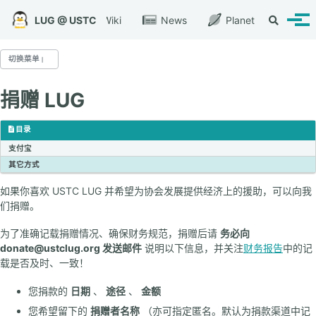
转到主导航栏
转到内容
转到底部
LUG @ USTC
Wiki
News
Planet
切换搜索
切换
切换菜单
捐赠 LUG
LUG @ USTC
关于我们
目录
支付宝
其它方式
LUG 服务
如果你喜欢 USTC LUG 并希望为协会发展提供经济上的援助，可以向我
开源镜像站
们捐赠。
网络启动平台
代码托管平台
为了准确记载捐赠情况、确保财务规范，捐赠后请
务必向
文件存档
donate@ustclug.org 发送邮件
说明以下信息，并关注
财务报告
中的记
载是否及时、一致！
您捐款的
日期
、
途径
、
金额
LUG 活动
您希望留下的
捐赠者名称
（亦可指定匿名。默认为捐款渠道中记
每周小聚