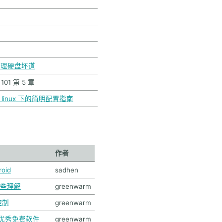
令处理硬盘坏道
x 101 第 5 章
 在 linux 下的简明配置指南
作者
oid
sadhen
的一些理解
greenwarm
控制
greenwarm
源及优秀免费软件
greenwarm