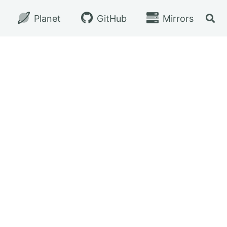
Planet
GitHub
Mirrors
切换