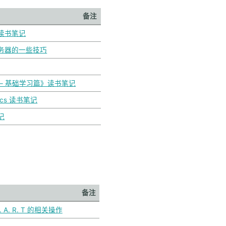
备注
读书笔记
务器的一些技巧
菜 – 基础学习篇》读书笔记
cs 读书笔记
记
备注
. A. R. T 的相关操作