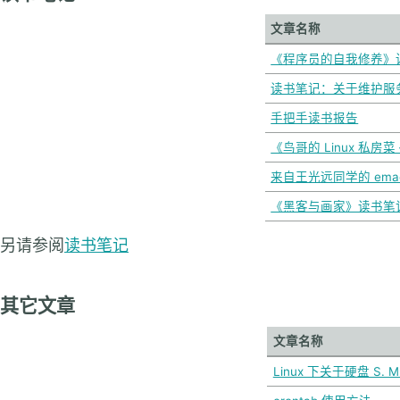
文章名称
《程序员的自我修养》
读书笔记：关于维护服
手把手读书报告
《鸟哥的 Linux 私房
来自王光远同学的 ema
《黑客与画家》读书笔
另请参阅
读书笔记
其它文章
文章名称
Linux 下关于硬盘 S. M